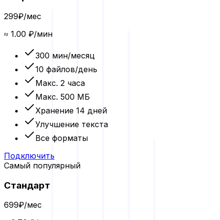
299
₽/мес
≈
1.00
₽/мин
300
мин/месяц
10 файлов/день
Макс.
2 часа
Макс.
500 МБ
Хранение
14 дней
Улучшение текста
Все форматы
Подключить
Самый популярный
Стандарт
699
₽/мес