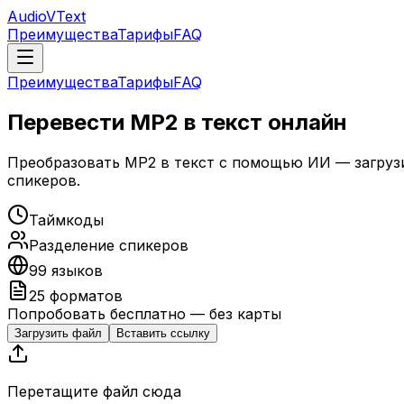
Audio
VText
Преимущества
Тарифы
FAQ
Преимущества
Тарифы
FAQ
Перевести MP2 в текст онлайн
Преобразовать MP2 в текст с помощью ИИ — загрузи
спикеров.
Таймкоды
Разделение спикеров
99 языков
25 форматов
Попробовать бесплатно — без карты
Загрузить файл
Вставить ссылку
Перетащите файл сюда