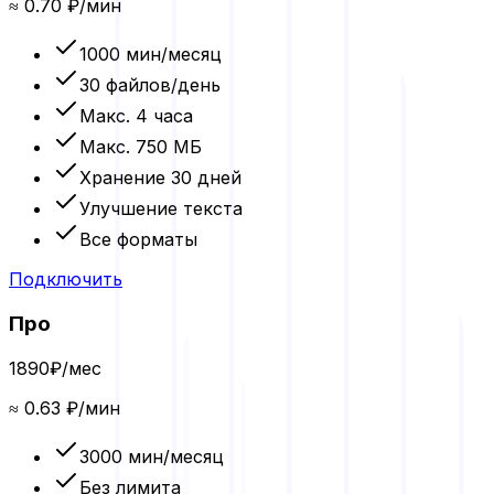
≈
0.70
₽/мин
1000
мин/месяц
30 файлов/день
Макс.
4 часа
Макс.
750 МБ
Хранение
30 дней
Улучшение текста
Все форматы
Подключить
Про
1890
₽/мес
≈
0.63
₽/мин
3000
мин/месяц
Без лимита