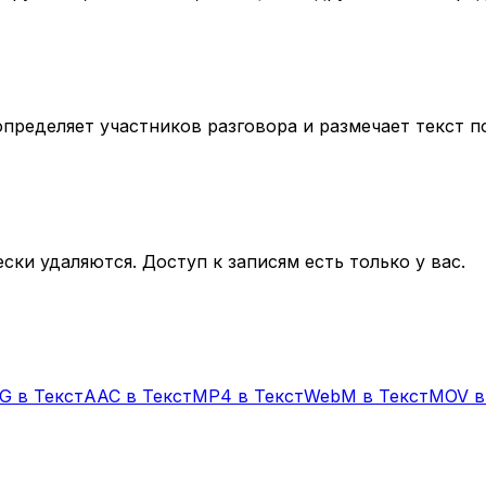
определяет участников разговора и размечает текст 
ки удаляются. Доступ к записям есть только у вас.
G
в Текст
AAC
в Текст
MP4
в Текст
WebM
в Текст
MOV
в