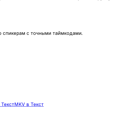
по спикерам с точными таймкодами.
 Текст
MKV
в Текст