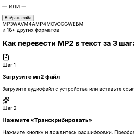
— ИЛИ —
Выбрать файл
MP3
WAV
M4A
MP4
MOV
OGG
WEBM
и 18+ других форматов
Как перевести
MP2
в текст за 3 шаг
Шаг
1
Загрузите мп2 файл
Загрузите аудиофайл с устройства или вставьте ссы
Шаг
2
Нажмите «Транскрибировать»
Нажмите кнопку и дождитесь расшифровки. Преобра